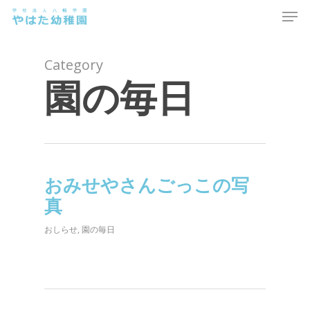
Men
Skip
to
main
content
Category
園の毎日
おみせやさんごっこの写
真
おしらせ
,
園の毎日