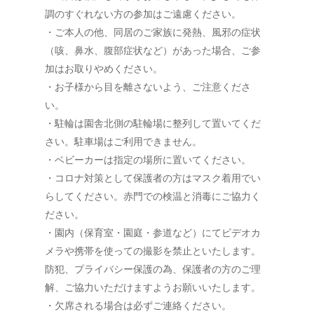
調のすぐれない方の参加はご遠慮ください。
・ご本人の他、同居のご家族に発熱、風邪の症状
（咳、鼻水、腹部症状など）があった場合、ご参
加はお取りやめください。
・お子様から目を離さないよう、ご注意くださ
い。
・駐輪は園舎北側の駐輪場に整列して置いてくだ
さい。駐車場はご利用できません。
・ベビーカーは指定の場所に置いてください。
・コロナ対策として保護者の方はマスク着用でい
らしてください。赤門での検温と消毒にご協力く
ださい。
・園内（保育室・園庭・参道など）にてビデオカ
メラや携帯を使っての撮影を禁止といたします。
防犯、プライバシー保護の為、保護者の方のご理
解、ご協力いただけますようお願いいたします。
・欠席される場合は必ずご連絡ください。