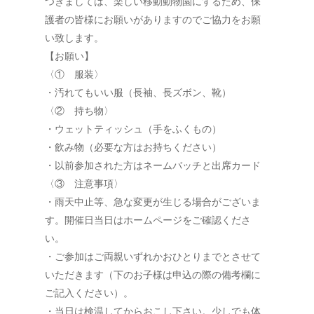
つきましては、楽しい移動動物園にするため、保
護者の皆様にお願いがありますのでご協力をお願
い致します。
【お願い】
〈① 服装〉
・汚れてもいい服（長袖、長ズボン、靴）
〈② 持ち物〉
・ウェットティッシュ（手をふくもの）
・飲み物（必要な方はお持ちください）
・以前参加された方はネームバッチと出席カード
〈③ 注意事項〉
・雨天中止等、急な変更が生じる場合がございま
す。開催日当日はホームページをご確認くださ
い。
・ご参加はご両親いずれかおひとりまでとさせて
いただきます（下のお子様は申込の際の備考欄に
ご記入ください）。
・当日は検温してからおこし下さい。少しでも体