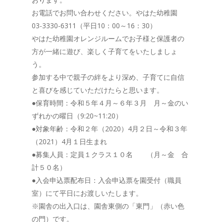
お電話でお問い合わせください。やはた幼稚園
03-3330-6311（平日10：00～16：30）
やはた幼稚園オレンジルームでお子様と保護者の
方が一緒に遊び、楽しく子育てをいたしましょ
う。
参加する中で親子の絆をより深め、子育てに自信
と喜びを感じていただけたらと思います。
●保育時間：令和５年４月～６年３月 月～金のい
ずれかの曜日（9:20~11:20）
●対象年齢：令和２年（2020）4月２日～令和３年
（2021）4月１日生まれ
●募集人員：定員１クラス１０名 （月～金 合
計５０名）
●入会申込票配布日：入会申込票を園受付（職員
室）にて平日にお渡しいたします。
※園舎の出入口は、園舎東側の「東門」（赤い色
の門）です。