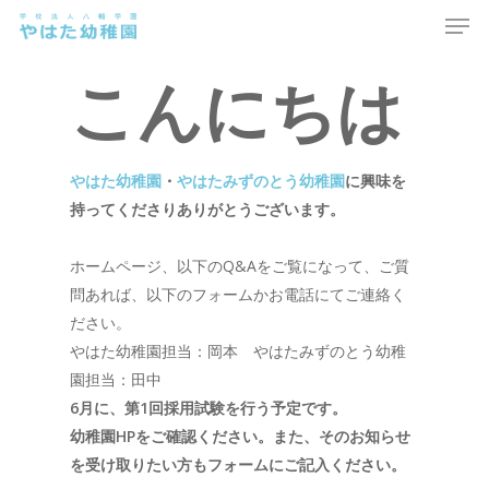
Men
Skip
to
main
こんにちは
content
やはた幼稚園
・
やはたみずのとう幼稚園
に興味を
持ってくださりありがとうございます。
ホームページ、以下のQ&Aをご覧になって、ご質
問あれば、
以下のフォームかお電話にてご連絡く
ださい。
やはた幼稚園担当：岡本 やはたみずのとう幼稚
園担当：田中
6月に、第1回採用試験を行う予定です。
幼稚園HPをご確認ください。また、そのお知らせ
を受け取りたい方もフォームにご記入ください。