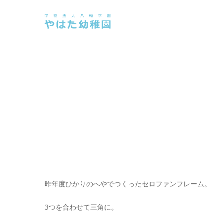
Skip
to
main
content
昨年度ひかりのへやでつくったセロファンフレーム。
3つを合わせて三角に。