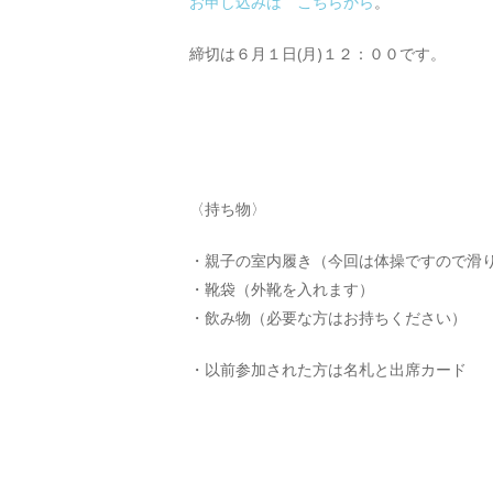
お申し込みは こちらから
。
締切は６月１日(月)１２：００です。
〈持ち物〉
・親子の室内履き（今回は体操ですので滑
・靴袋（外靴を入れます）
・飲み物（必要な方はお持ちください）
・以前参加された方は名札と出席カード