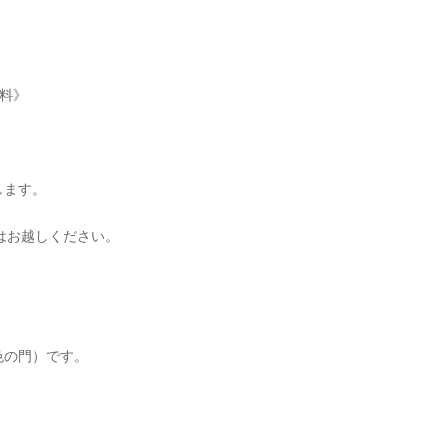
無料》
します。
はお越しください。
色の門）です。