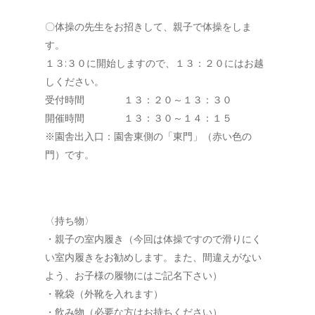
〇体操の先生をお招きして、親子で体操をしま
す。
１３:３０に開始しますので、１３：２０にはお越
しください。
受付時間 １３：２０～１３：３０
開催時間 １３：３０～１４：１５
※園舎出入口：園舎東側の「東門」（赤い色の
門）です。
〈持ち物〉
・親子の室内履き（今回は体操ですので滑りにく
い室内履きをお勧めします。また、間違えがない
よう、お子様の履物にはご記名下さい）
・靴袋（外靴を入れます）
・飲み物（必要な方はお持ちください）