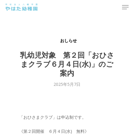
Men
Skip
to
main
content
おしらせ
乳幼児対象 第２回「おひさ
まクラブ６月４日(水)」のご
案内
2025年5月7日
「おひさまクラブ」は申込制です。
《第２回開催 ６月４日(水) 無料》