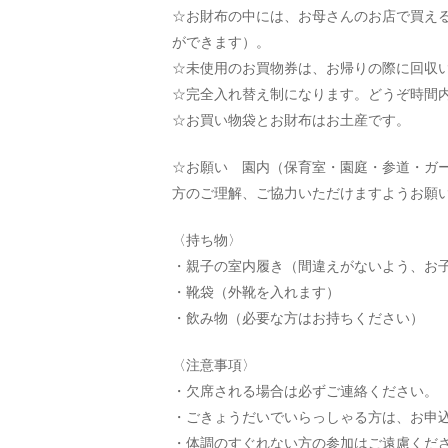
☆お財布の中には、お母さんのお店で買え
ができます）。
☆未使用のお買物券は、お帰りの際に回収
☆完全入れ替え制になります。どうぞ時間
☆お買い物袋とお財布はお土産です。
☆お願い 園内（保育室・園庭・参道・ガ
方のご理解、ご協力いただけますようお願
〈持ち物〉
・親子の室内履き（間違えがないよう、お
・靴袋（外靴を入れます）
・飲み物（必要な方はお持ちください）
〈注意事項〉
・欠席される場合は必ずご連絡ください。
・ごきょうだいでいらっしゃる方は、お申
・体調のすぐれない方の参加はご遠慮くだ