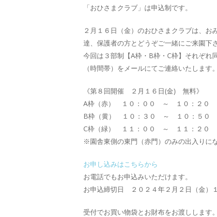
「おひさまクラブ」は申込制です。
２月１６日（金）のおひさまクラブは、お
達、保護者の方とどうぞご一緒にご来園下
今回は３部制【A枠・B枠・C枠】それぞ
（時間帯）をメールにてご連絡いたします
《第８回開催 ２月１６日(金) 無料》
A枠（赤） １０：００ ～ １０：２０
B枠（黄） １０：３０ ～ １０：５０
C枠（緑） １１：００ ～ １１：２０
※園舎東側の東門（赤門）のみの出入りに
お申し込みはこちらから
お電話でもお申込みいただけます。
お申込締切日 ２０２４年２月２日（金）１
受付でお買い物袋とお財布をお渡しします