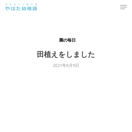
Men
Skip
to
main
content
園の毎日
田植えをしました
2021年6月9日