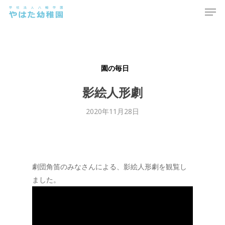
Men
Skip
to
main
content
園の毎日
影絵人形劇
2020年11月28日
劇団角笛のみなさんによる、影絵人形劇を観覧し
ました。