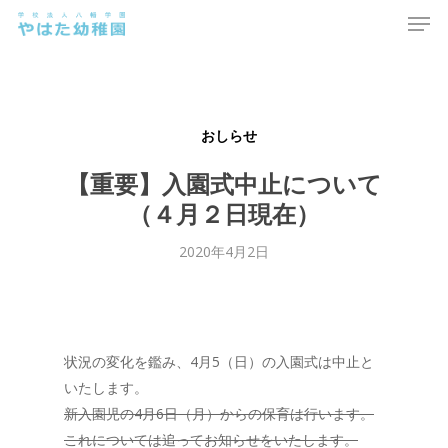
Men
Skip
to
main
content
おしらせ
【重要】入園式中止について
（４月２日現在）
2020年4月2日
状況の変化を鑑み、4月5（日）の入園式は中止と
いたします。
新入園児の4月6日（月）からの保育は行います。
これについては追ってお知らせをいたします。