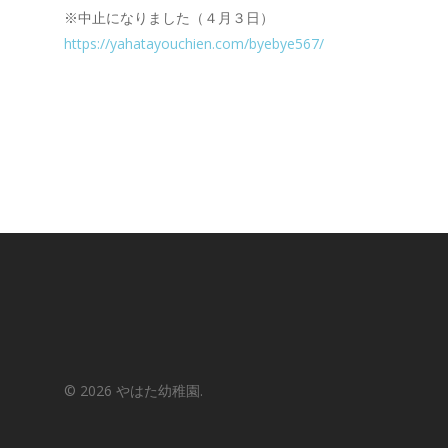
※中止になりました（４月３日）
https://yahatayouchien.com/byebye567/
© 2026 やはた幼稚園.