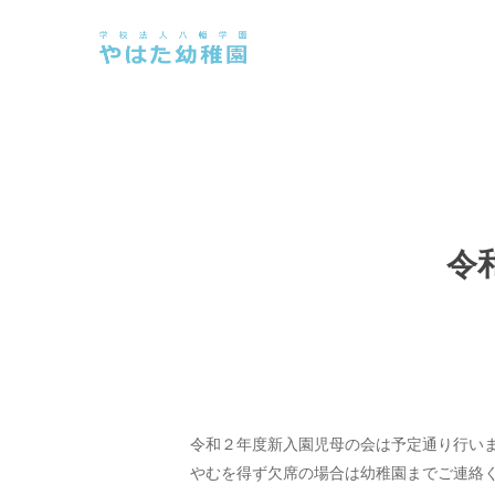
Skip
to
main
content
令
令和２年度新入園児母の会は予定通り行い
やむを得ず欠席の場合は幼稚園までご連絡