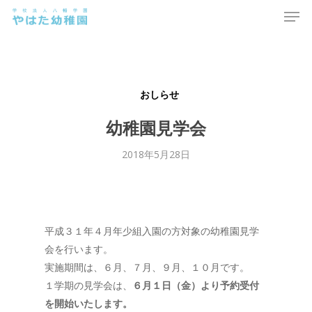
Men
Skip
to
main
content
おしらせ
幼稚園見学会
2018年5月28日
平成３１年４月年少組入園の方対象の幼稚園見学
会を行います。
実施期間は、６月、７月、９月、１０月です。
１学期の見学会は、
６月１日（金）より予約受付
を開始いたします。