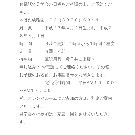
お電話で見学会の日程をご確認の上、ご予約くだ
さい。
やはた幼稚園 ０３（３３３０）６３１１
対 象： 平成２７年４月２日生まれ～平成２
８年４月１日
時 間： ９時半開始 1時間から１時間半程度
定 員： 各回 ４組
持ち物； 筆記用具・母子共に上履き
申し込み： お電話にてご連絡ください。その際、
お子様のお名前、お電話番号をお聞きします。
電話受付時間 平日AM１０：００
～PM１７：００
尚、オレンジルームにご参加の方は、別途ご案内
いたします。
見学会への参加は一家庭一回とさせていただきま
す。