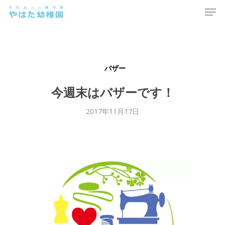
Men
Skip
to
main
content
バザー
今週末はバザーです！
2017年11月17日