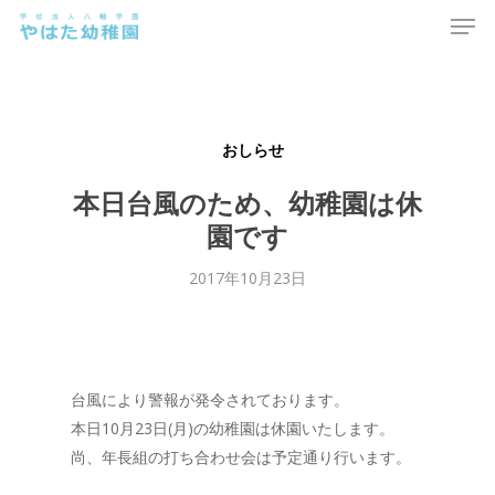
Men
Skip
to
main
content
おしらせ
本日台風のため、幼稚園は休
園です
2017年10月23日
台風により警報が発令されております。
本日10月23日(月)の幼稚園は休園いたします。
尚、年長組の打ち合わせ会は予定通り行います。