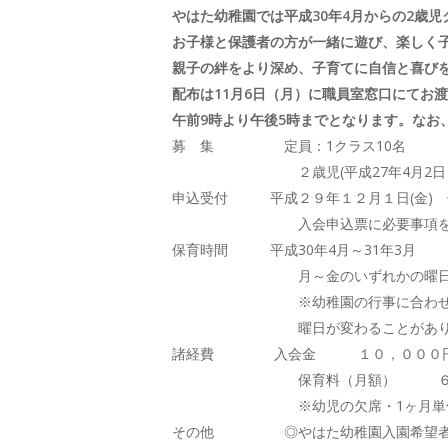
やはた幼稚園では平成30年4月からの2歳
お子様と保護者の方が一緒に遊び、楽しく
親子の絆をより深め、子育てに自信と喜び
配布は11月6日（月）に職員室窓口にてお
午前9時より午後5時までとなります。なお
募 集 定員：1クラス10名
２歳児(平成27年4月2日～平成
申込受付 平成２９年１２月１日(金) 
入会申込票に必要事項を記入の上
保育時間 平成30年4月～31年3月
月～金のいずれかの曜日（９：
※幼稚園の行事に合わせて行
曜日が変わることがあります
諸経費 入会金 １０，０００
保育料（月額） ６，０００円
※幼児の欠席・1ヶ月単位の欠席等
その他 ◎やはた幼稚園入園希望者