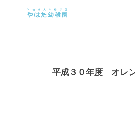
Skip
to
main
content
平成３０年度 オレン