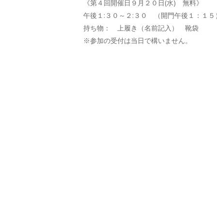
《第４回開催日９月２０日(水) 無料》
午後１:３０～２:３０ （開門午後１：１５
持ち物： 上履き（名前記入） 靴袋
※参加の受付は当日で構いません。