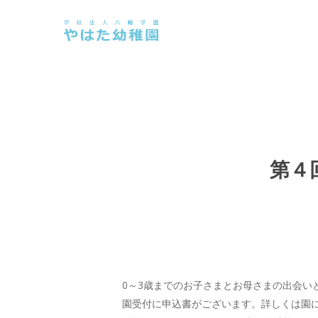
Skip
to
main
content
第４
0～3歳までのお子さまとお母さまの出会い
園受付に申込書がございます。詳しくは園