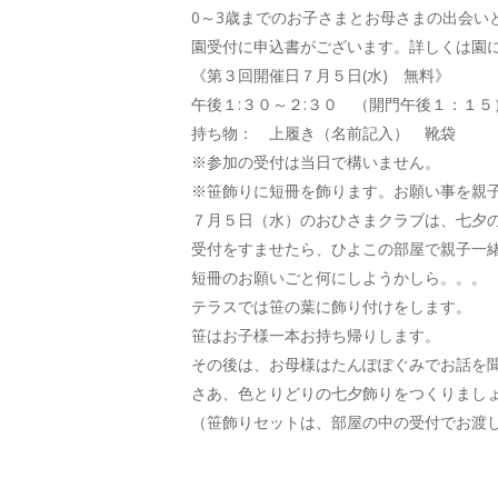
0～3歳までのお子さまとお母さまの出会い
園受付に申込書がございます。詳しくは園
《第３回開催日７月５日(水) 無料》
午後１:３０～２:３０ （開門午後１：１５
持ち物： 上履き（名前記入） 靴袋
※参加の受付は当日で構いません。
※笹飾りに短冊を飾ります。お願い事を親
７月５日（水）のおひさまクラブは、七夕
受付をすませたら、ひよこの部屋で親子一
短冊のお願いごと何にしようかしら。。。
テラスでは笹の葉に飾り付けをします。
笹はお子様一本お持ち帰りします。
その後は、お母様はたんぽぽぐみでお話を
さあ、色とりどりの七夕飾りをつくりまし
（笹飾りセットは、部屋の中の受付でお渡