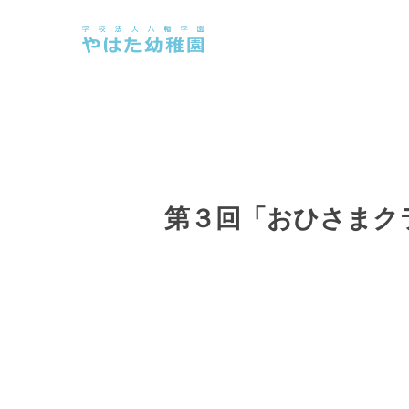
Skip
to
main
content
第３回「おひさまク