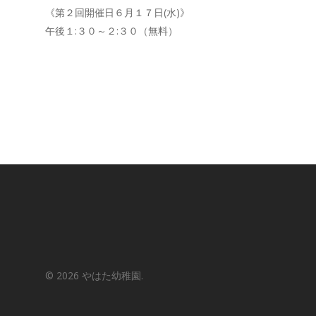
《第２回開催日６月１７日(水)》
午後１:３０～２:３０（無料）
© 2026 やはた幼稚園.