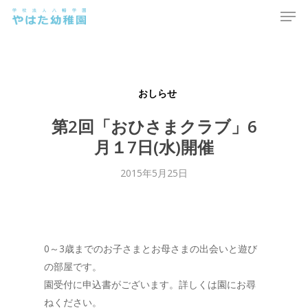
Men
Skip
to
main
content
おしらせ
第2回「おひさまクラブ」6
月１7日(水)開催
2015年5月25日
0～3歳までのお子さまとお母さまの出会いと遊び
の部屋です。
園受付に申込書がございます。詳しくは園にお尋
ねください。